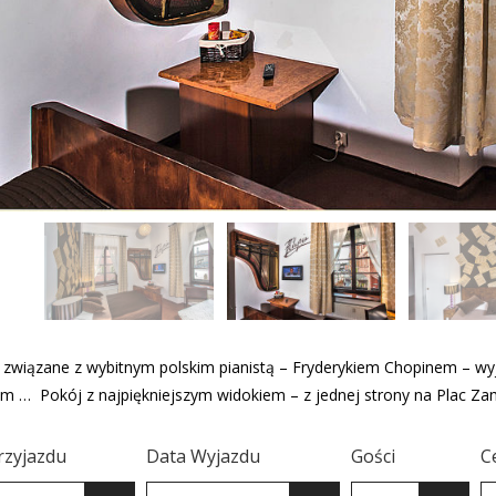
związane z wybitnym polskim pianistą – Fryderykiem Chopinem – wyją
zm … Pokój z najpiękniejszym widokiem – z jednej strony na Plac Za
rzyjazdu
Data Wyjazdu
Gości
C