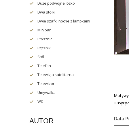
Duże podwójne łóżko
Dwa stołki
Dwie szafki nocne z lampkami
Minibar
Prysznic
Ręczniki
Stół
Telefon
Telewizja satelitarna
Telewizor
Umywalka
Motywy 
WC
klasycy
Data P
AUTOR